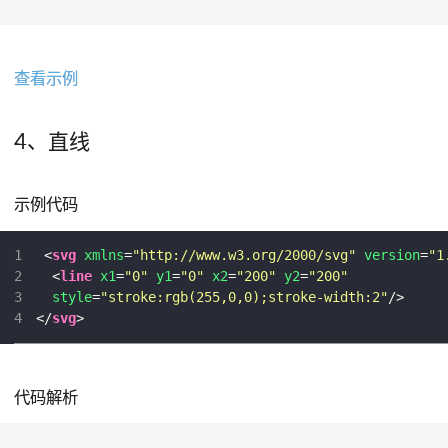
查看示例
4、直线
示例代码
1
<
svg
xmlns
=
"http://www.w3.org/2000/svg"
version
=
"1
2
<
line
x1
=
"0"
y1
=
"0"
x2
=
"200"
y2
=
"200"
3
style
=
"stroke:rgb(255,0,0);stroke-width:2"
/>
4
</
svg
>
代码解析