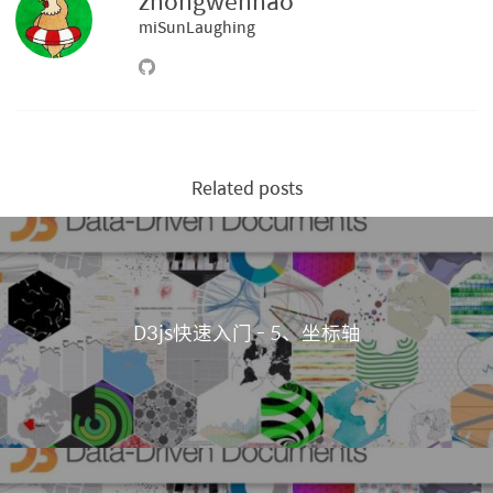
zhongwenhao
miSunLaughing
Related posts
D3js快速入门 - 5、坐标轴