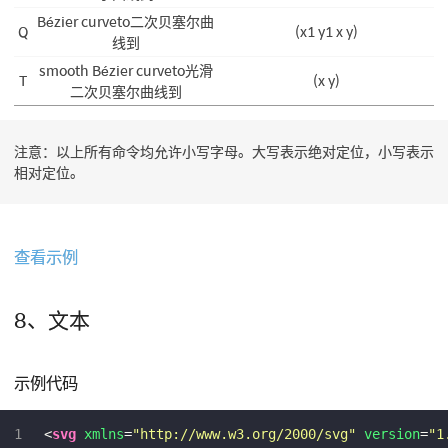
Bézier curveto二次贝塞尔曲
Q
(x1 y1 x y)
线到
smooth Bézier curveto光滑
T
(x y)
二次贝塞尔曲线到
注意：以上所有命令均允许小写字母。大写表示绝对定位，小写表示
相对定位。
查看示例
8、文本
示例代码
1
<
svg
xmlns
=
"http://www.w3.org/2000/svg"
version
=
"1