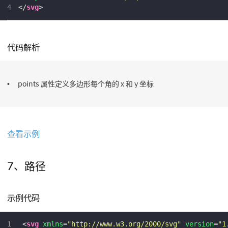
4
</
svg
>
代码解析
points 属性定义多边形每个角的 x 和 y 坐标
查看示例
7、路径
示例代码
1
<
svg
xmlns
=
"http://www.w3.org/2000/svg"
version
=
"1