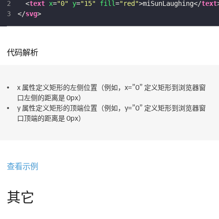
2
<
text
x
=
"0"
y
=
"15"
fill
=
"red"
>
miSunLaughing
</
text
3
</
svg
>
代码解析
x 属性定义矩形的左侧位置（例如，x=”0” 定义矩形到浏览器窗
口左侧的距离是 0px）
y 属性定义矩形的顶端位置（例如，y=”0” 定义矩形到浏览器窗
口顶端的距离是 0px）
查看示例
其它