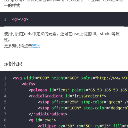
一的样式
1
<
g
>
</
g
>
使用
引用在defs中定义的元素，还可在use上设置fill，stroke等属
性。
更多知识请点击
链接
示例代码
1
<
svg
width
=
"600"
height
=
"600"
xmlns
=
"http://www.w3
2
<
defs
>
3
<
polygon
id
=
"lens"
points
=
"65,50 185,50 185
4
<
radialGradient
id
=
"irisGradient"
>
5
<
stop
offset
=
"25%"
stop-color
=
"green"
 /
6
<
stop
offset
=
"100%"
stop-color
=
"dodgerb
7
</
radialGradient
>
8
<
g
id
=
"eye"
>
9
<
ellipse
cy
=
"50"
rx
=
"50"
ry
=
"25"
fill
=
"