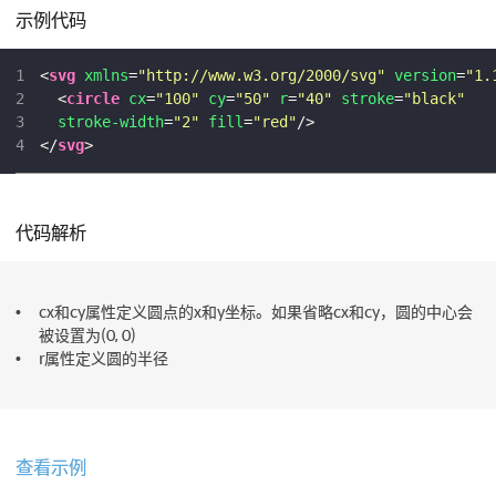
示例代码
1
<
svg
xmlns
=
"http://www.w3.org/2000/svg"
version
=
"1.
2
<
circle
cx
=
"100"
cy
=
"50"
r
=
"40"
stroke
=
"black"
3
stroke-width
=
"2"
fill
=
"red"
/>
4
</
svg
>
代码解析
cx和cy属性定义圆点的x和y坐标。如果省略cx和cy，圆的中心会
被设置为(0, 0)
r属性定义圆的半径
查看示例