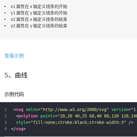
x1 属性在 x 轴定义线条的开始
y1 属性在 y 轴定义线条的开始
x2 属性在 x 轴定义线条的结束
y2 属性在 y 轴定义线条的结束
查看示例
5、曲线
示例代码
1
<
svg
xmlns
=
"http://www.w3.org/2000/svg"
version
=
"1
2
<
polyline
points
=
"20,20 40,25 60,40 80,120 120,14
3
style
=
"fill:none;stroke:black;stroke-width:3"
 />
4
</
svg
>