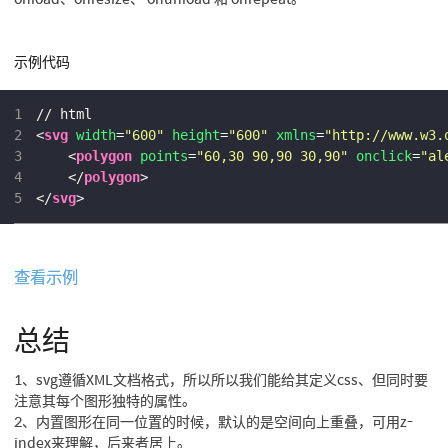
示例代码
1
// html
2
<
svg
width
=
"600"
height
=
"600"
xmlns
=
"http://www.w3.
3
<
polygon
points
=
"60,30 90,90 30,90"
onclick
=
"al
4
</
polygon
>
5
</
svg
>
查看示例
总结
1、svg遵循XML文档格式，所以所以我们能给其定义css、但同时要
注意其每个图形独特的属性。
2、内置图形在同一位置的时候，默认的是空间向上重叠，可用z-
index来理解，后来者居上。