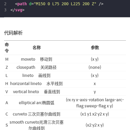
2
<
path
d
=
"M150 0 L75 200 L225 200 Z"
 />
3
</
svg
>
代码解析
命
名称
参数
令
M
moveto 移动到
(x y)
Z
closepath 关闭路径
(none)
L
lineto 画线到
(x y)
H
horizontal lineto 水平线到
x
V
vertical lineto 垂直线到
y
(rx ry x-axis-rotation large-arc-
A
elliptical arc椭圆弧
flag sweep-flag x y)
C
curveto 三次贝塞尔曲线到
(x1 y1 x2 y2 x y)
smooth curveto光滑三次贝塞
S
(x2 y2 x y)
尔曲线到