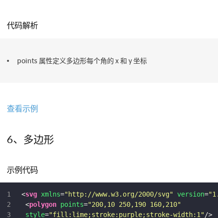
代码解析
points 属性定义多边形每个角的 x 和 y 坐标
查看示例
6、多边形
示例代码
1
<
svg
xmlns
=
"http://www.w3.org/2000/svg"
version
=
"1
2
<
polygon
points
=
"200,10 250,190 160,210"
3
style
=
"fill:lime;stroke:purple;stroke-width:1"
/>