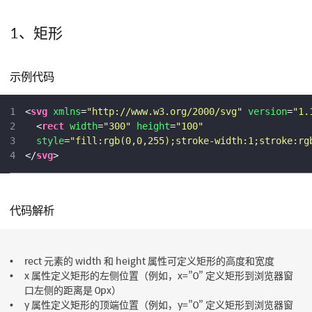
1、矩形
示例代码
1
<
svg
xmlns
=
"http://www.w3.org/2000/svg"
version
=
"1.
2
<
rect
width
=
"300"
height
=
"100"
3
style
=
"fill:rgb(0,0,255);stroke-width:1;stroke:rg
4
</
svg
>
代码解析
rect 元素的 width 和 height 属性可定义矩形的高度和宽度
x 属性定义矩形的左侧位置（例如，x=”0” 定义矩形到浏览器窗
口左侧的距离是 0px）
y 属性定义矩形的顶端位置（例如，y=”0” 定义矩形到浏览器窗