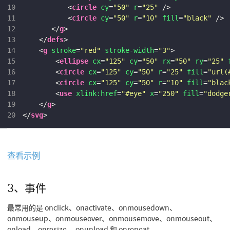
10
<
circle
cy
=
"50"
r
=
"25"
 />
11
<
circle
cy
=
"50"
r
=
"10"
fill
=
"black"
 />
12
</
g
>
13
</
defs
>
14
<
g
stroke
=
"red"
stroke-width
=
"3"
>
15
<
ellipse
cx
=
"125"
cy
=
"50"
rx
=
"50"
ry
=
"25"
16
<
circle
cx
=
"125"
cy
=
"50"
r
=
"25"
fill
=
"url(
17
<
circle
cx
=
"125"
cy
=
"50"
r
=
"10"
fill
=
"blac
18
<
use
xlink:href
=
"#eye"
x
=
"250"
fill
=
"dodge
19
</
g
>
20
</
svg
>
查看示例
3、事件
最常用的是 onclick、onactivate、onmousedown、
onmouseup、onmouseover、onmousemove、onmouseout、
onload、onresize、 onunload 和 onrepeat。