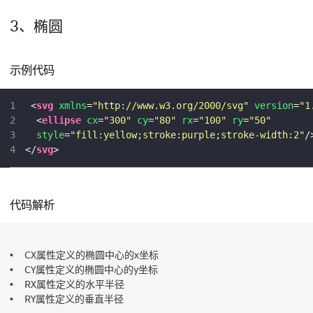
3、椭圆
示例代码
1
<
svg
xmlns
=
"http://www.w3.org/2000/svg"
version
=
"1
2
<
ellipse
cx
=
"300"
cy
=
"80"
rx
=
"100"
ry
=
"50"
3
style
=
"fill:yellow;stroke:purple;stroke-width:2"
/
4
</
svg
>
代码解析
CX属性定义的椭圆中心的x坐标
CY属性定义的椭圆中心的y坐标
RX属性定义的水平半径
RY属性定义的垂直半径