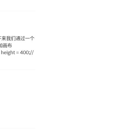
下来我们通过一个
加画布
eight = 400;//