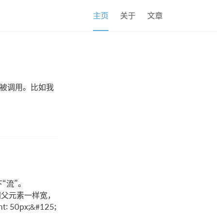
主页
关于
文章
方被调用。比如我
“流”。
置为同父元素一样宽，
ht: 50px;&#125;