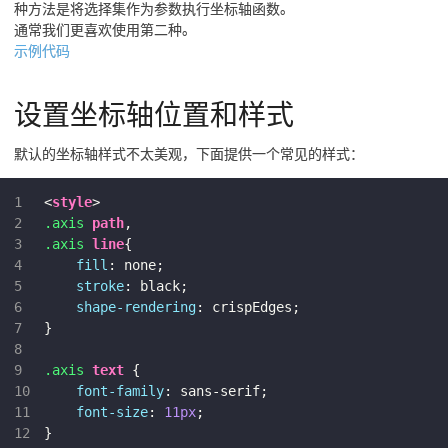
种方法是将选择集作为参数执行坐标轴函数。
通常我们更喜欢使用第二种。
示例代码
设置坐标轴位置和样式
默认的坐标轴样式不太美观，下面提供一个常见的样式：
1
<
style
>
2
.axis
path
,
3
.axis
line
{
4
fill
: none;
5
stroke
: black;
6
shape-rendering
: crispEdges;
7
}
8
9
.axis
text
 {
10
font-family
: sans-serif;
11
font-size
: 
11px
;
12
}