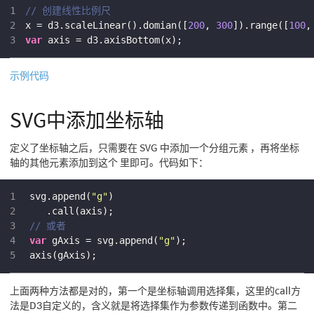
1
// 创建线性比例尺
2
x = d3.scaleLinear().domian([
200
, 
300
]).range([
100
,
3
var
 axis = d3.axisBottom(x);
示例代码
SVG中添加坐标轴
定义了坐标轴之后，只需要在 SVG 中添加一个分组元素 ，再将坐标
轴的其他元素添加到这个 里即可。代码如下：
1
svg.append(
"g"
)
2
   .call(axis);
3
// 或者
4
var
 gAxis = svg.append(
"g"
);
5
axis(gAxis);
上面两种方法都是对的，第一个是坐标轴调用选择集，这里的call方
法是D3自定义的，含义就是将选择集作为参数传递到函数中。第二