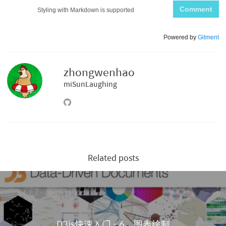
Comment
Styling with Markdown is supported
Powered by
Gitment
zhongwenhao
miSunLaughing
Related posts
D3js快速入门 - 6、图表绘制