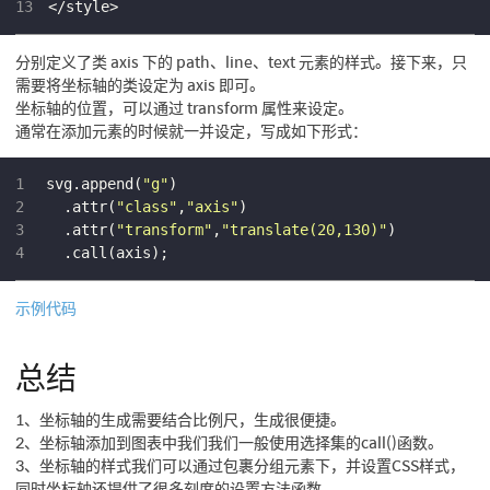
13
</style>
分别定义了类 axis 下的 path、line、text 元素的样式。接下来，只
需要将坐标轴的类设定为 axis 即可。
坐标轴的位置，可以通过 transform 属性来设定。
通常在添加元素的时候就一并设定，写成如下形式：
1
svg.append(
"g"
)
2
  .attr(
"class"
,
"axis"
)
3
  .attr(
"transform"
,
"translate(20,130)"
)
4
  .call(axis);
示例代码
总结
1、坐标轴的生成需要结合比例尺，生成很便捷。
2、坐标轴添加到图表中我们我们一般使用选择集的call()函数。
3、坐标轴的样式我们可以通过包裹分组元素下，并设置CSS样式，
同时坐标轴还提供了很多刻度的设置方法函数。